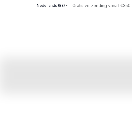
Overslaan naar inhoud
Gratis verzending vanaf €350 |
Nederlands (BE)
Home
Merken
Over ons
Intellig