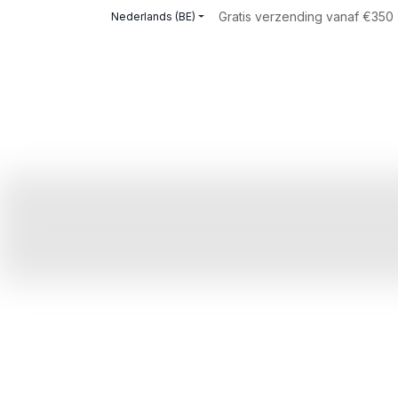
Overslaan naar inhoud
Gratis verzending vanaf €350 |
Nederlands (BE)
Home
Merken
Over ons
Intellig